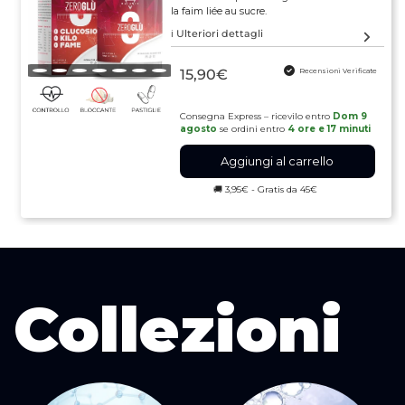
la faim liée au sucre.
ℹ️ Ulteriori dettagli
15,90€
Recensioni Verificate
Consegna Express – ricevilo entro
Dom 9
agosto
se ordini entro
4 ore e 17 minuti
Aggiungi al carrello
🚚 3,95€ - Gratis da 45€
Collezioni