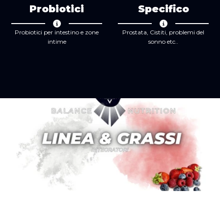
Probiotici
Specifico
Probiotici per intestino e zone
Prostata, Cistiti, problemi del
intime
sonno etc..