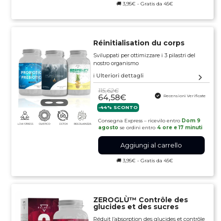
🚚 3,95€ - Gratis da 45€
Réinitialisation du corps
Sviluppati per ottimizzare i 3 pilastri del
nostro organismo
ℹ️ Ulteriori dettagli
115,62€
64,58€
Recensioni Verificate
-44% SCONTO
Consegna Express – ricevilo entro
Dom 9
agosto
se ordini entro
4 ore e 17 minuti
Aggiungi al carrello
🚚 3,95€ - Gratis da 45€
ZEROGLÙ™️ Contrôle des
glucides et des sucres
Réduit l’absorption des glucides et contrôle