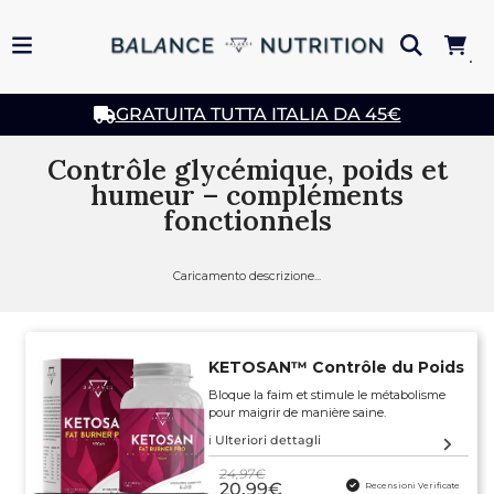
Read
the
Privacy
Policy
GRATUITA TUTTA ITALIA DA 45€
Contrôle glycémique, poids et
humeur – compléments
fonctionnels
Caricamento descrizione...
KETOSAN™️ Contrôle du Poids
Bloque la faim et stimule le métabolisme
pour maigrir de manière saine.
ℹ️ Ulteriori dettagli
24,97€
20,99€
Recensioni Verificate