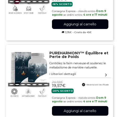
-16% SCONTO
Consegna Express – ricevilo entro
Dom 9
agosto
se ordini entro
4 ore e 17 minuti
Aggiungi al carrello
🚚 3,95€ - Gratis da 45€
PUREHARMONY™️ Équilibre et
Perte de Poids
Contrôlez la faim nerveuse et soutenez le
métabolisme de manière naturelle.
ℹ️ Ulteriori dettagli
24,56€
19,57€
Recensioni Verificate
-20% SCONTO
Consegna Express – ricevilo entro
Dom 9
agosto
se ordini entro
4 ore e 17 minuti
Aggiungi al carrello